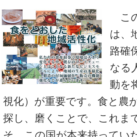
この
は、
路確
なる
動を
視化）が重要です。食と農
探し、磨くことで、これま
そ、この国が本来持ってい