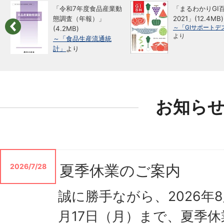
「令和7年度食品産業動
「まるわかりGI
態調査（年報）」
2021」(12.4MB)
～「GIサポートデ
(4.2MB)
より
～「食品生産流通統
計」
より
お知ら
夏季休業のご案内
2026/7/28
誠に勝手ながら、2026年8
月17日（月）まで、夏季