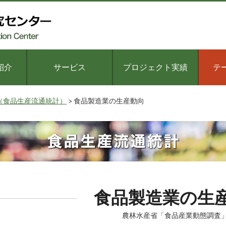
紹介
サービス
プロジェクト実績
テ
（食品生産流通統計）
食品製造業の生産動向
食品製造業の生
農林水産省「食品産業動態調査