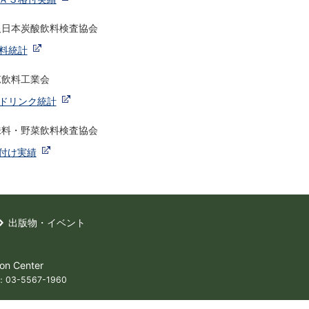
人日本炭酸飲料検査協会
料統計
涼飲料工業会
ドリンク統計
味料・野菜飲料検査協会
格付け実績
出版物・イベント
 Center
03-5567-1960