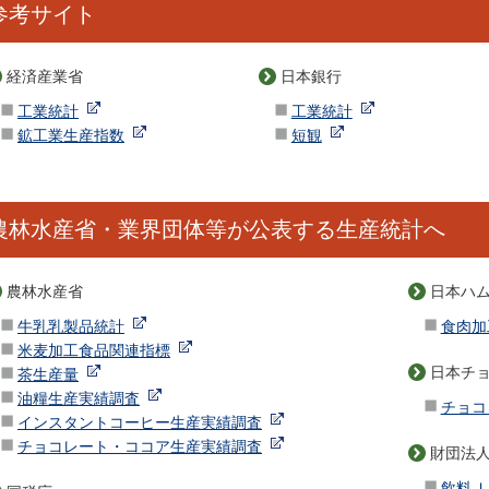
参考サイト
経済産業省
日本銀行
工業統計
工業統計
鉱工業生産指数
短観
農林水産省・業界団体等が公表する生産統計へ
農林水産省
日本ハ
牛乳乳製品統計
食肉加
米麦加工食品関連指標
日本チ
茶生産量
油糧生産実績調査
チョコ
インスタントコーヒー生産実績調査
チョコレート・ココア生産実績調査
財団法
飲料Ｊ