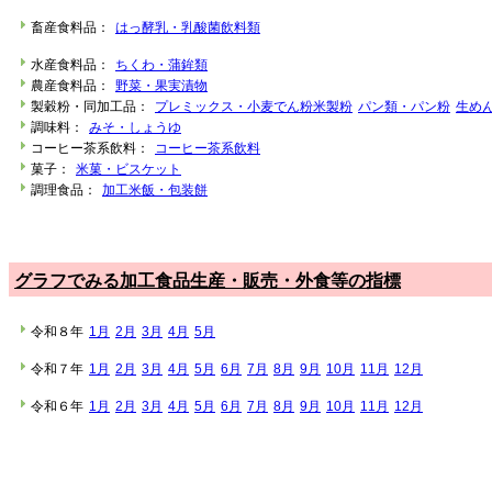
畜産食料品：
はっ酵乳・乳酸菌飲料類
水産食料品：
ちくわ・蒲鉾類
農産食料品：
野菜・果実漬物
製穀粉・同加工品：
プレミックス・小麦でん粉米製粉
パン類・パン粉
生め
調味料：
みそ・しょうゆ
コーヒー茶系飲料：
コーヒー茶系飲料
菓子：
米菓・ビスケット
調理食品：
加工米飯・包装餅
グラフでみる加工食品生産・販売・外食等の指標
令和８年
1月
2月
3月
4月
5月
令和７年
1月
2月
3月
4月
5月
6月
7月
8月
9月
10月
11月
12月
令和６年
1月
2月
3月
4月
5月
6月
7月
8月
9月
10月
11月
12月