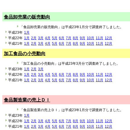
食品卸売業の販売動向
「食品卸売業の販売動向」は平成23年1月分で調査終了しました。
平成23年
1月
平成22年
1月
2月
3月
4月
5月
6月
7月
8月
9月
10月
11月
12月
平成21年
1月
2月
3月
4月
5月
6月
7月
8月
9月
10月
11月
12月
加工食品の小売動向
「加工食品の小売動向」は平成23年3月分で調査終了しました。
平成23年
1月
2月
3月
平成22年
1月
2月
3月
4月
5月
6月
7月
8月
9月
10月
11月
12月
平成21年
1月
2月
3月
4月
5月
6月
7月
8月
9月
10月
11月
12月
食品製造業の売上ＤＩ
「食品製造業の売上ＤＩ」は平成23年1月分で調査終了しました。
平成23年
1月
平成22年
1月
2月
3月
4月
5月
6月
7月
8月
9月
10月
11月
12月
平成21年
1月
2月
3月
4月
5月
6月
7月
8月
9月
10月
11月
12月