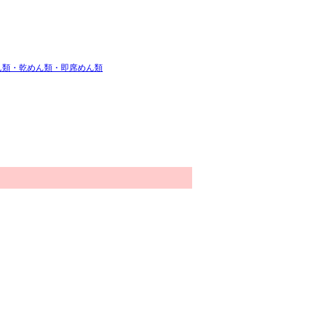
ん類・乾めん類・即席めん類